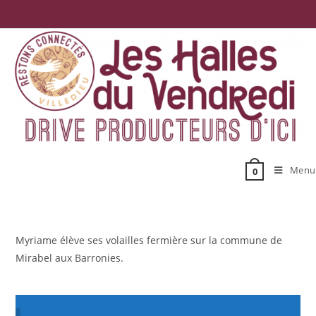
Skip
to
content
Menu
0
Myriame élève ses volailles fermière sur la commune de
Mirabel aux Barronies.