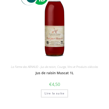
La Ferme des ARNAUD - Jus de raisin, Courge, Vins et Produits oléicoles
Jus de raisin Muscat 1L
€
4,50
Lire la suite