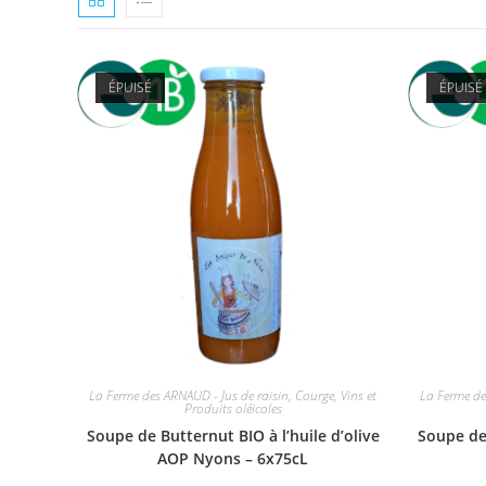
ÉPUISÉ
ÉPUISÉ
La Ferme des ARNAUD - Jus de raisin, Courge, Vins et
La Ferme de
Produits oléicoles
Soupe de Butternut BIO à l’huile d’olive
Soupe de 
AOP Nyons – 6x75cL