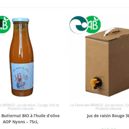
s ARNAUD - Jus de raisin, Courge, Vins et
La Ferme des ARNAUD - Jus de raisin, Cou
Produits oléicoles
Produits oléicoles
Butternut BIO à l’huile d’olive
Jus de raisin Rouge 3
AOP Nyons – 75cL