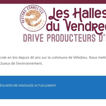
éicole en bio depuis 40 ans sur la commune de Villedieu. Nous met
ectueux de l’environnement.
 RÉOUVERTURE ENVISAGÉE ACTUELLEMENT.