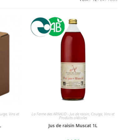
rge, Vins et
La Ferme des ARNAUD - Jus de raisin, Courge, Vins et
Produits oléicoles
L
Jus de raisin Muscat 1L