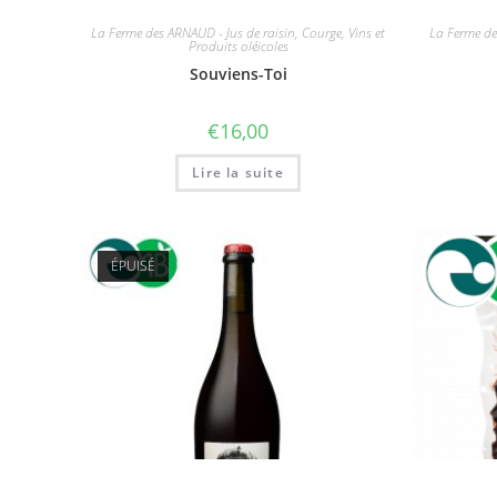
La Ferme des ARNAUD - Jus de raisin, Courge, Vins et
La Ferme de
Produits oléicoles
Souviens-Toi
€
16,00
Lire la suite
ÉPUISÉ