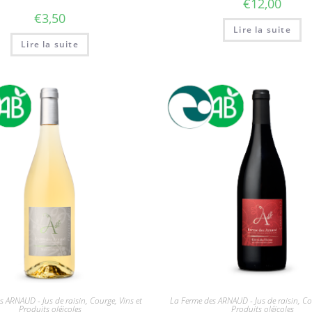
€
12,00
€
3,50
Lire la suite
Lire la suite
s ARNAUD - Jus de raisin, Courge, Vins et
La Ferme des ARNAUD - Jus de raisin, Cou
Produits oléicoles
Produits oléicoles