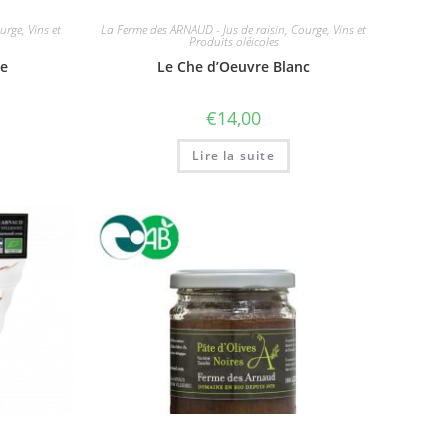
rge, Vins et
La Ferme des ARNAUD - Jus de raisin, Courge, Vins et
Produits oléicoles
ge
Le Che d’Oeuvre Blanc
€
14,00
Lire la suite