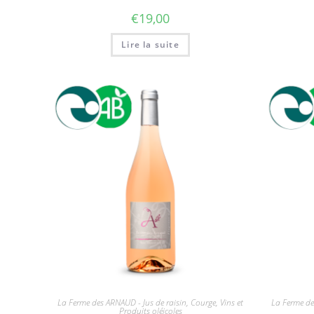
€
19,00
Lire la suite
La Ferme des ARNAUD - Jus de raisin, Courge, Vins et
La Ferme de
Produits oléicoles