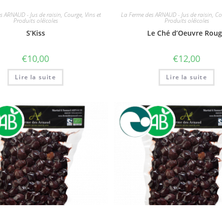
s ARNAUD - Jus de raisin, Courge, Vins et
La Ferme des ARNAUD - Jus de raisin, Cou
Produits oléicoles
Produits oléicoles
S’Kiss
Le Ché d’Oeuvre Rou
€
10,00
€
12,00
Lire la suite
Lire la suite