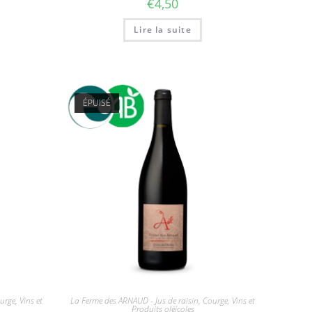
€
4,50
Lire la suite
ÉPUISÉ
rge, Vins et
La Ferme des ARNAUD - Jus de raisin, Courge, Vins et
Produits oléicoles